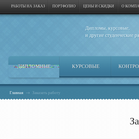
РАБОТЫ НА ЗАКАЗ
ПОРТФОЛИО
ЦЕНЫ И СКИДКИ
О КОМП
Дипломы, курсовые,
и другие студенческие р
ДИПЛОМНЫЕ
КУРСОВЫЕ
КОНТРО
Главная
→
Заказать работу
За