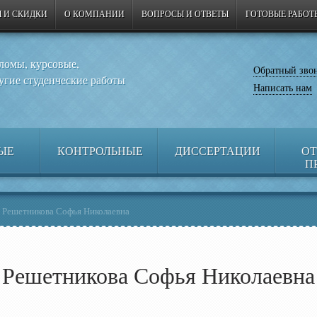
 И СКИДКИ
О КОМПАНИИ
ВОПРОСЫ И ОТВЕТЫ
ГОТОВЫЕ РАБОТ
ломы, курсовые,
Обратный зво
угие студенческие работы
Написать нам
ЫЕ
КОНТРОЛЬНЫЕ
ДИССЕРТАЦИИ
ОТ
П
→
Решетникова Софья Николаевна
Решетникова Софья Николаевна