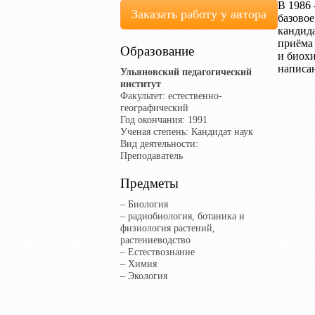
В 1986 
Заказать работу у автора
базовое
кандид
приёма
Образование
и биохи
написан
Ульяновский педагогический
институт
Факультет:
естественно-
географический
Год окончания:
1991
Ученая степень:
Кандидат наук
Вид деятельности:
Преподаватель
Предметы
– Биология
– радиобиология, ботаника и
физиология растений,
растениеводство
– Естествознание
– Химия
– Экология