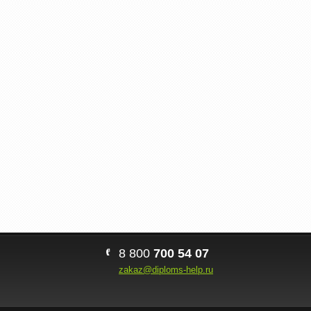
8 800
700 54 07
zakaz@diploms-help.ru