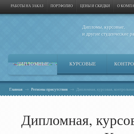
РАБОТЫ НА ЗАКАЗ
ПОРТФОЛИО
ЦЕНЫ И СКИДКИ
О КОМП
Дипломы, курсовые,
и другие студенческие р
ДИПЛОМНЫЕ
КУРСОВЫЕ
КОНТРО
Главная
→
Регионы присутствия
→
Дипломная, курсовая, контрольна
Дипломная, курсов