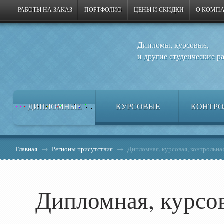
РАБОТЫ НА ЗАКАЗ
ПОРТФОЛИО
ЦЕНЫ И СКИДКИ
О КОМП
Дипломы, курсовые,
и другие студенческие р
ДИПЛОМНЫЕ
КУРСОВЫЕ
КОНТРО
Главная
→
Регионы присутствия
→
Дипломная, курсовая, контрольная
Дипломная, курсов