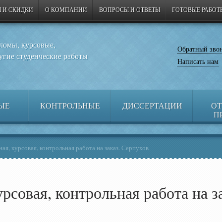
 И СКИДКИ
О КОМПАНИИ
ВОПРОСЫ И ОТВЕТЫ
ГОТОВЫЕ РАБОТ
ломы, курсовые,
Обратный зво
угие студенческие работы
Написать нам
ЫЕ
КОНТРОЛЬНЫЕ
ДИССЕРТАЦИИ
ОТ
П
ая, курсовая, контрольная работа на заказ. Серпухов
рсовая, контрольная работа на з