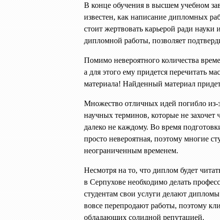
В конце обучения в высшем учебном зав
известен, как написание дипломных раб
стоит жертвовать карьерой ради науки и
дипломной работы, позволяет подтверди
Помимо невероятного количества време
а для этого ему придется перечитать м
материала! Найденный материал придетс
Множество отличных идей погибло из-
научных терминов, которые не захочет 
далеко не каждому. Во время подготовк
просто невероятная, поэтому многие ст
неограниченным временем.
Несмотря на то, что диплом будет чита
в Серпухове необходимо делать профес
студентам свои услуги делают дипломы 
вовсе перепродают работы, поэтому кли
обладающих солидной репутацией.