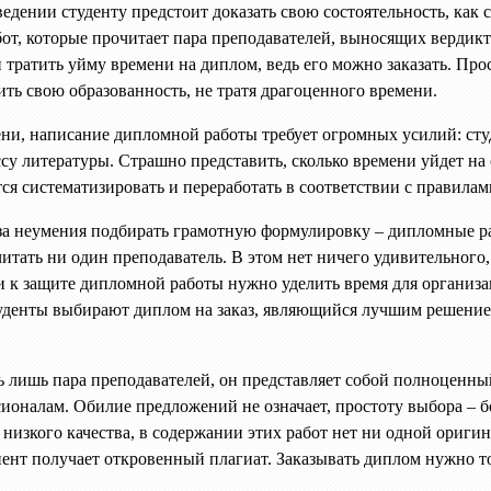
едении студенту предстоит доказать свою состоятельность, как с
от, которые прочитает пара преподавателей, выносящих вердикт 
 тратить уйму времени на диплом, ведь его можно заказать. Про
ть свою образованность, не тратя драгоценного времени.
ни, написание дипломной работы требует огромных усилий: сту
ассу литературы. Страшно представить, сколько времени уйдет н
я систематизировать и переработать в соответствии с правилам
за неумения подбирать грамотную формулировку – дипломные р
читать ни один преподаватель. В этом нет ничего удивительного,
и к защите дипломной работы нужно уделить время для организа
уденты выбирают диплом на заказ, являющийся лучшим решением,
ть лишь пара преподавателей, он представляет собой полноценны
сионалам. Обилие предложений не означает, простоту выбора –
низкого качества, в содержании этих работ нет ни одной ориги
ент получает откровенный плагиат. Заказывать диплом нужно т