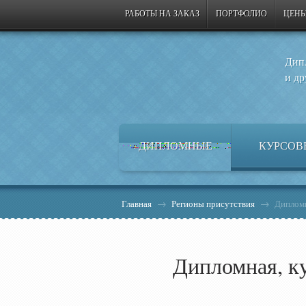
РАБОТЫ НА ЗАКАЗ
ПОРТФОЛИО
ЦЕНЫ
Дип
и др
ДИПЛОМНЫЕ
КУРСОВ
Главная
→
Регионы присутствия
→
Дипломн
Дипломная, ку