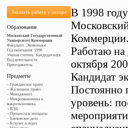
В 1998 году
Заказать работу у автора
Московский
Образование
Коммерции
Московский Государственный
Университет Коммерции
Факультет:
Экомоники
Работаю на
Год окончания:
1998
Ученая степень:
Кандидат наук
Вид деятельности:
октября 200
Преподаватель
Кандидат э
Предметы
– Гражданское право
Постоянно 
– Жилищное право
– Менеджмент
уровень: п
– Микроэкономика и
макроэкономика
– ВЭД
мероприяти
– Процессы и аппараты
– Банковское дело
– Бухучет и аудит