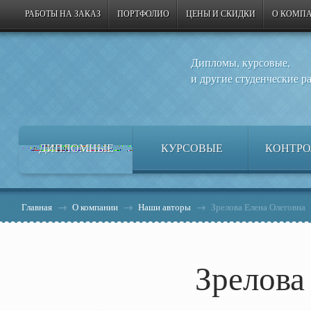
РАБОТЫ НА ЗАКАЗ
ПОРТФОЛИО
ЦЕНЫ И СКИДКИ
О КОМП
Дипломы, курсовые,
и другие студенческие р
ДИПЛОМНЫЕ
КУРСОВЫЕ
КОНТРО
Главная
→
О компании
→
Наши авторы
→
Зрелова Елена Олеговна
Зрелова