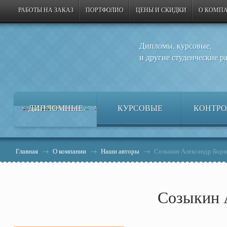
РАБОТЫ НА ЗАКАЗ
ПОРТФОЛИО
ЦЕНЫ И СКИДКИ
О КОМП
Дипломы, курсовые,
и другие студенческие р
ДИПЛОМНЫЕ
КУРСОВЫЕ
КОНТРО
Главная
→
О компании
→
Наши авторы
→
Созыкин Александр Бор
Созыкин 